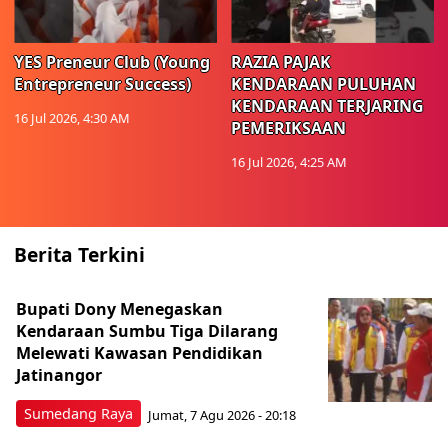
YES Preneur Club (Young
RAZIA PAJAK
Entrepreneur Success)
KENDARAAN PULUHAN
KENDARAAN TERJARING
16 Jul 2026, 4:30 AM
PEMERIKSAAN
16 Jul 2026, 4:25 AM
Berita Terkini
Bupati Dony Menegaskan
Kendaraan Sumbu Tiga Dilarang
Melewati Kawasan Pendidikan
Jatinangor
Sumedang Raya
Jumat, 7 Agu 2026 - 20:18