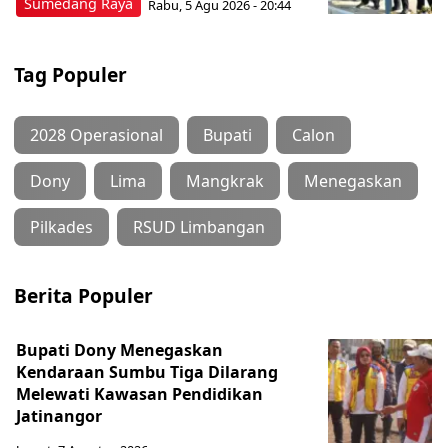
Sumedang Raya
Rabu, 5 Agu 2026 - 20:44
Tag Populer
2028 Operasional
Bupati
Calon
Dony
Lima
Mangkrak
Menegaskan
Pilkades
RSUD Limbangan
Berita Populer
Bupati Dony Menegaskan
Kendaraan Sumbu Tiga Dilarang
Melewati Kawasan Pendidikan
Jatinangor