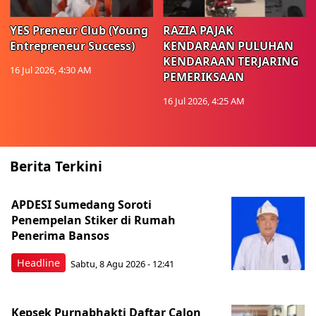
YES Preneur Club (Young
RAZIA PAJAK
Entrepreneur Success)
KENDARAAN PULUHAN
KENDARAAN TERJARING
16 Jul 2026, 4:30 AM
PEMERIKSAAN
16 Jul 2026, 4:25 AM
Berita Terkini
APDESI Sumedang Soroti
Penempelan Stiker di Rumah
Penerima Bansos
Headline
Sabtu, 8 Agu 2026 - 12:41
Kepsek Purnabhakti Daftar Calon