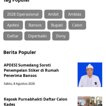
2028 Operasional
Ambit
Amblas
Apdesi
Bansos
Bupati
Calon
Daftar
Diperbaiki
Dony
Berita Populer
APDESI Sumedang Soroti
Penempelan Stiker di Rumah
Penerima Bansos
Sabtu, 8 Agustus 2026
Kepsek Purnabhakti Daftar Calon
Kades