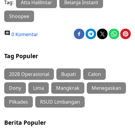
Tag:
Atta Halilintar
Belanja Instant
Shoopee
0 Komentar
Tag Populer
2028 Operasional
Bupati
Calon
Dony
Lima
Mangkrak
Menegaskan
Pilkades
RSUD Limbangan
Berita Populer