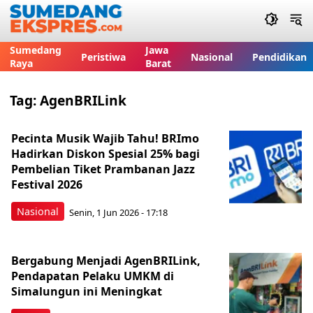
Sumedang
Jawa
Peristiwa
Nasional
Pendidikan
Raya
Barat
Tag:
AgenBRILink
Pecinta Musik Wajib Tahu! BRImo
Hadirkan Diskon Spesial 25% bagi
Pembelian Tiket Prambanan Jazz
Festival 2026
Nasional
Senin, 1 Jun 2026 - 17:18
Bergabung Menjadi AgenBRILink,
Pendapatan Pelaku UMKM di
Simalungun ini Meningkat