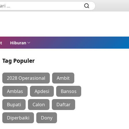
t
Hiburan
Tag Populer
2028 Operasional
Ambit
Amblas
Apdesi
Bansos
Bupati
Calon
Daftar
Diperbaiki
Dony