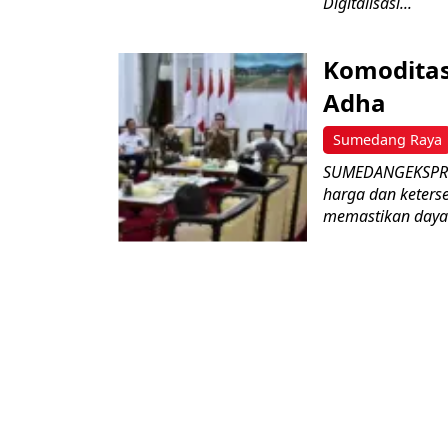
Digitalisasi...
Komoditas
Adha
Sumedang Raya
SUMEDANGEKSPRES 
harga dan keters
memastikan daya 