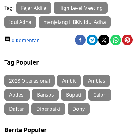
Tag:
Fajar Aldila
High Level Meeting
Idul Adha
menjelang HBKN Idul Adha
0 Komentar
Tag Populer
2028 Operasional
Ambit
Amblas
Apdesi
Bansos
Bupati
Calon
Daftar
Diperbaiki
Dony
Berita Populer