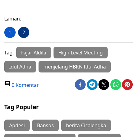
Laman:
1
2
Tag:
Fajar Aldila
High Level Meeting
Idul Adha
menjelang HBKN Idul Adha
0 Komentar
Tag Populer
Apdesi
Bansos
berita Cicalengka