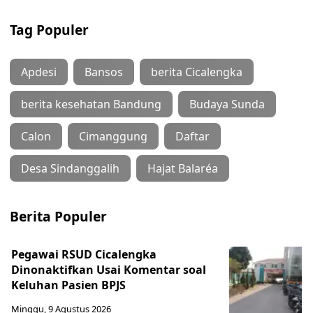
Tag Populer
Apdesi
Bansos
berita Cicalengka
berita kesehatan Bandung
Budaya Sunda
Calon
Cimanggung
Daftar
Desa Sindanggalih
Hajat Balaréa
Berita Populer
Pegawai RSUD Cicalengka
Dinonaktifkan Usai Komentar soal
Keluhan Pasien BPJS
Minggu, 9 Agustus 2026