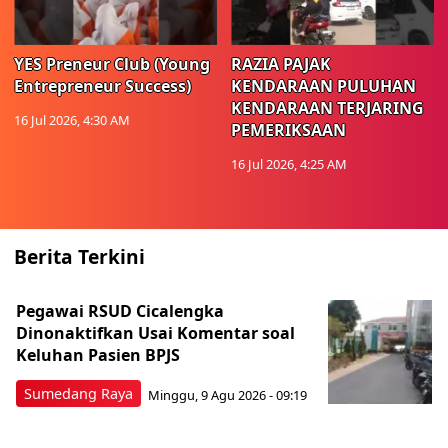
YES Preneur Club (Young
RAZIA PAJAK
Entrepreneur Success)
KENDARAAN PULUHAN
KENDARAAN TERJARING
16 Jul 2026, 4:30 AM
PEMERIKSAAN
16 Jul 2026, 4:25 AM
Berita Terkini
Pegawai RSUD Cicalengka
Dinonaktifkan Usai Komentar soal
Keluhan Pasien BPJS
Sumedang Raya
Minggu, 9 Agu 2026 - 09:19