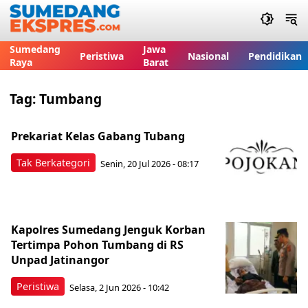
Sumedang
Jawa
Peristiwa
Nasional
Pendidikan
Raya
Barat
Tag:
Tumbang
Prekariat Kelas Gabang Tubang
Tak Berkategori
Senin, 20 Jul 2026 - 08:17
Kapolres Sumedang Jenguk Korban
Tertimpa Pohon Tumbang di RS
Unpad Jatinangor
Peristiwa
Selasa, 2 Jun 2026 - 10:42