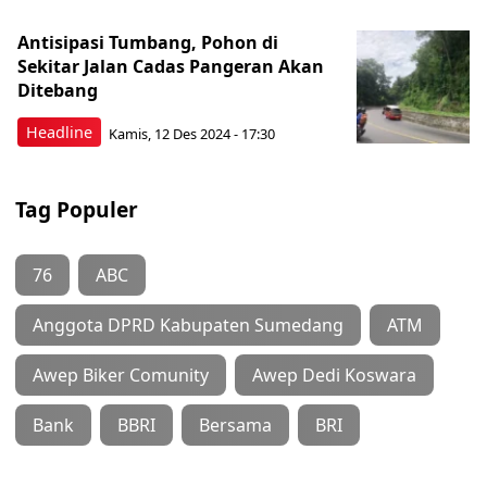
Antisipasi Tumbang, Pohon di
Sekitar Jalan Cadas Pangeran Akan
Ditebang
Headline
Kamis, 12 Des 2024 - 17:30
Tag Populer
76
ABC
Anggota DPRD Kabupaten Sumedang
ATM
Awep Biker Comunity
Awep Dedi Koswara
Bank
BBRI
Bersama
BRI