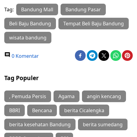
Tag:
Bandung Mall
Bandung Pasar
Beli Baju Bandung
Tempat Beli Baju Bandung
wisata bandung
0 Komentar
Tag Populer
, Pemuda Persis
Agama
angin kencang
BBRI
Bencana
berita Cicalengka
berita kesehatan Bandung
berita sumedang