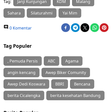
Tag:
Janji Kunjungan
KDM
Malang
Sahara
Silaturahmi
Yai Mim
0 Komentar
Tag Populer
, Pemuda Persis
ABC
Agama
angin kencang
Awep Biker Comunity
Awep Dedi Koswara
BBRI
Bencana
berita Cicalengka
berita kesehatan Bandung