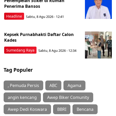
Penempelan Stiker di Rumah
Penerima Bansos
Headline
Sabtu, 8 Agu 2026 - 12:41
Kepsek Purnabhakti Daftar Calon
Kades
Sumedang Raya
Sabtu, 8 Agu 2026 - 12:34
Tag Populer
, Pemuda Persis
ABC
Agama
angin kencang
Awep Biker Comunity
Awep Dedi Koswara
BBRI
Bencana