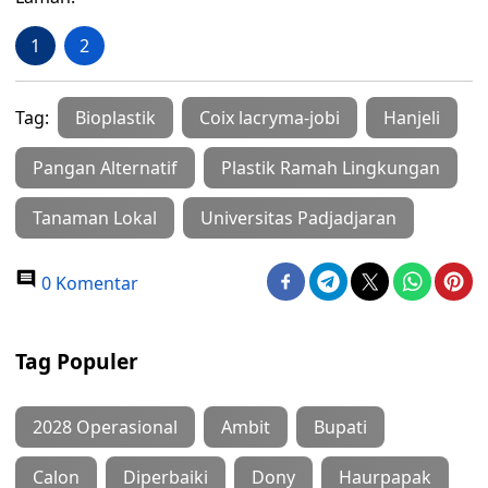
1
2
Tag:
Bioplastik
Coix lacryma-jobi
Hanjeli
Pangan Alternatif
Plastik Ramah Lingkungan
Tanaman Lokal
Universitas Padjadjaran
0 Komentar
Tag Populer
2028 Operasional
Ambit
Bupati
Calon
Diperbaiki
Dony
Haurpapak