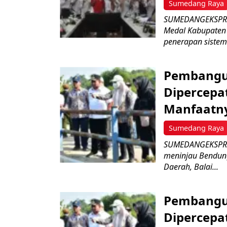
Sumedang Raya
SUMEDANGEKSPRES
Medal Kabupaten 
penerapan sistem a
Pembangu
Dipercepat
Manfaatn
Sumedang Raya
SUMEDANGEKSPRES
meninjau Bendun
Daerah, Balai...
Pembangu
Dipercepat