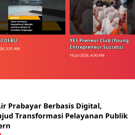
I DEBU
YES Preneur Club (Young
Entrepreneur Success)
026, 5:31 AM
16 Jul 2026, 4:30 AM
r Prabayar Berbasis Digital,
ujud Transformasi Pelayanan Publik
ern