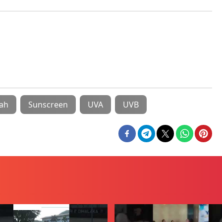
ah
Sunscreen
UVA
UVB