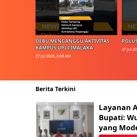
DEBU MENGANGGU AKTIVITAS
POLUS
KAMPUS UPI CIMALAKA
27 Jul 2
27 Jul 2026, 6:08 AM
Berita Terkini
Layanan Ai
Bupati: W
yang Mod