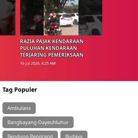
RAZIA PAJAK KENDARAAN
PULUHAN KENDARAAN
TERJARING PEMERIKSAAN
16 Jul 2026, 4:25 AM
Tag Populer
Ambulans
Bangbayang-Dayeuhluhur
Bendung Rengrang
Budaya