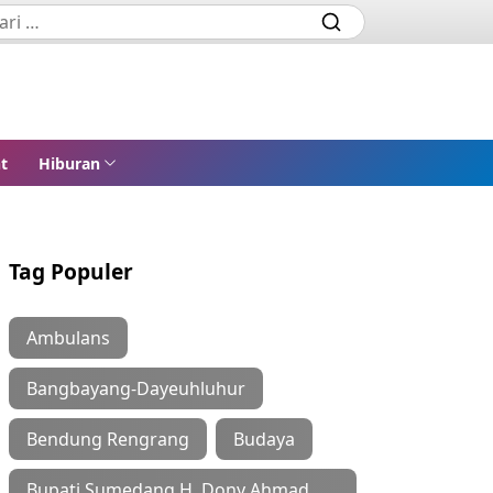
t
Hiburan
Tag Populer
Ambulans
Bangbayang-Dayeuhluhur
Bendung Rengrang
Budaya
Bupati Sumedang H. Dony Ahmad