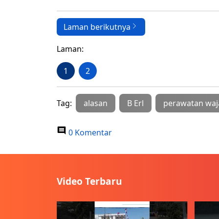
Laman berikutnya
Laman:
1
2
Tag:
alasan
B Erl
perawatan waj
0 Komentar
Video Terbaru