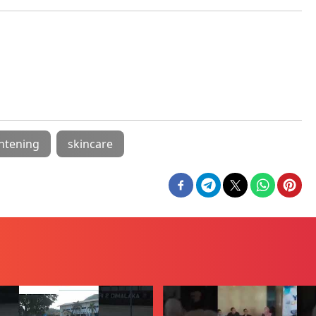
htening
skincare