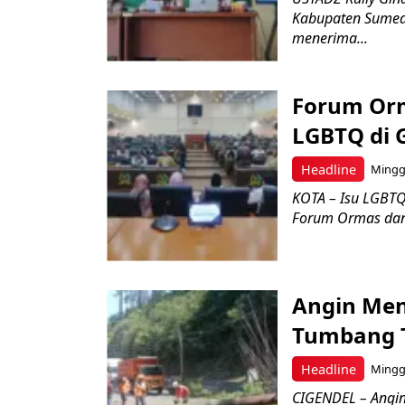
Kabupaten Sumed
menerima...
Forum Orm
LGBTQ di 
Headline
Minggu
KOTA – Isu LGBTQ
Forum Ormas dan
Angin Men
Tumbang 
Headline
Minggu
CIGENDEL – Angi