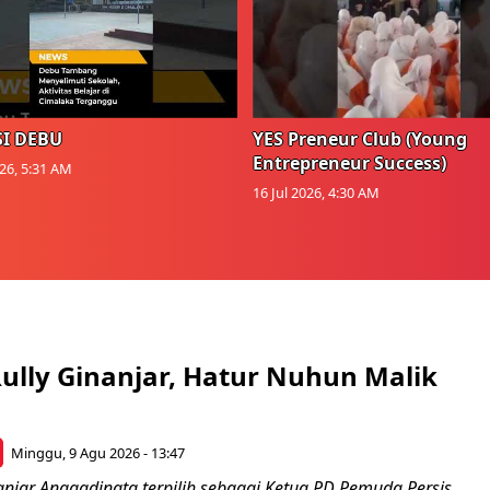
I DEBU
YES Preneur Club (Young
Entrepreneur Success)
026, 5:31 AM
16 Jul 2026, 4:30 AM
ully Ginanjar, Hatur Nuhun Malik
Minggu, 9 Agu 2026 - 13:47
anjar Anggadinata terpilih sebagai Ketua PD Pemuda Persis