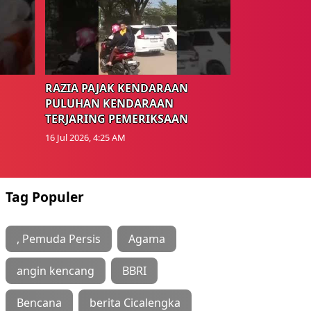
RAZIA PAJAK KENDARAAN
PULUHAN KENDARAAN
TERJARING PEMERIKSAAN
16 Jul 2026, 4:25 AM
Tag Populer
, Pemuda Persis
Agama
angin kencang
BBRI
Bencana
berita Cicalengka