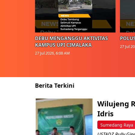
DEBU MENGANGGU AKTIVITAS
POLUS
KAMPUS UPI CIMALAKA
27 Jul 2
27 Jul 2026, 6:08 AM
Berita Terkini
Wilujeng R
Idris
Sumedang Raya
USTADZ Rully Gin