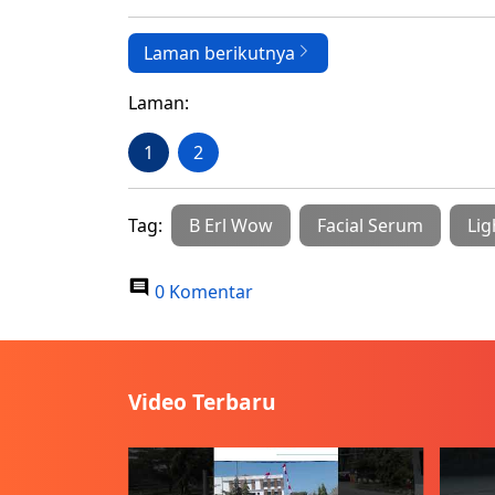
Laman berikutnya
Laman:
1
2
Tag:
B Erl Wow
Facial Serum
Lig
0 Komentar
Video Terbaru