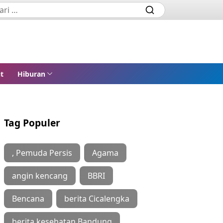
t
Hiburan
Tag Populer
, Pemuda Persis
Agama
angin kencang
BBRI
Bencana
berita Cicalengka
berita kesehatan Bandung