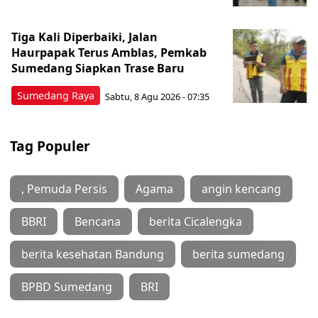
Tiga Kali Diperbaiki, Jalan
Haurpapak Terus Amblas, Pemkab
Sumedang Siapkan Trase Baru
Sumedang Raya
Sabtu, 8 Agu 2026 - 07:35
Tag Populer
, Pemuda Persis
Agama
angin kencang
BBRI
Bencana
berita Cicalengka
berita kesehatan Bandung
berita sumedang
BPBD Sumedang
BRI