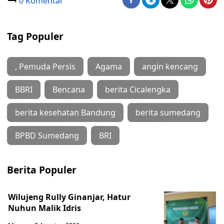
0 Komentar
Tag Populer
, Pemuda Persis
Agama
angin kencang
BBRI
Bencana
berita Cicalengka
berita kesehatan Bandung
berita sumedang
BPBD Sumedang
BRI
Berita Populer
Wilujeng Rully Ginanjar, Hatur
Nuhun Malik Idris