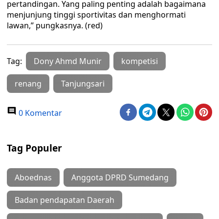
pertandingan. Yang paling penting adalah bagaimana
menjunjung tinggi sportivitas dan menghormati
lawan,” pungkasnya. (red)
Tag:
Dony Ahmd Munir
kompetisi
renang
Tanjungsari
0 Komentar
Tag Populer
Aboednas
Anggota DPRD Sumedang
Badan pendapatan Daerah