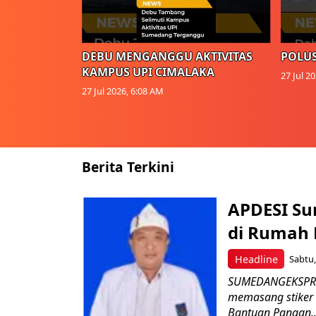
DEBU MENGANGGU AKTIVITAS
POLUS
KAMPUS UPI CIMALAKA
27 Jul 2
27 Jul 2026, 6:08 AM
Berita Terkini
APDESI Su
di Rumah
Headline
Sabtu,
SUMEDANGEKSPRE
memasang stiker
Bantuan Pangan..