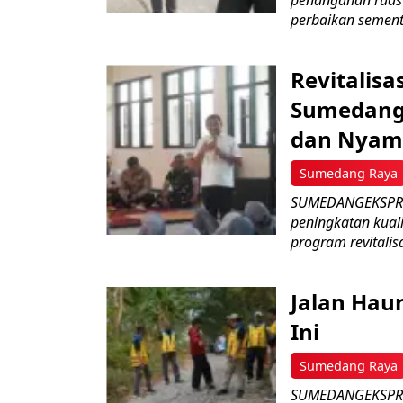
penanganan ruas 
perbaikan sementa
Revitalisa
Sumedang:
dan Nyam
Sumedang Raya
SUMEDANGEKSPRES
peningkatan kual
program revitalisa
Jalan Hau
Ini
Sumedang Raya
SUMEDANGEKSPRES 