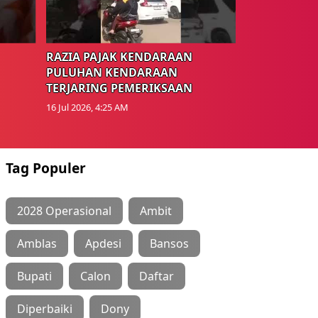
RAZIA PAJAK KENDARAAN
PULUHAN KENDARAAN
TERJARING PEMERIKSAAN
16 Jul 2026, 4:25 AM
Tag Populer
2028 Operasional
Ambit
Amblas
Apdesi
Bansos
Bupati
Calon
Daftar
Diperbaiki
Dony