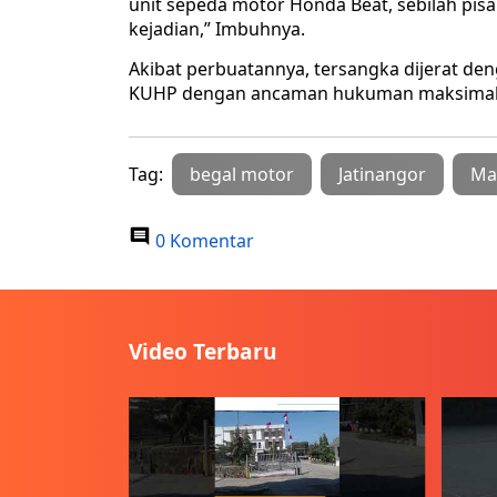
unit sepeda motor Honda Beat, sebilah pisa
kejadian,” Imbuhnya.
Akibat perbuatannya, tersangka dijerat 
KUHP dengan ancaman hukuman maksimal s
Tag:
begal motor
Jatinangor
Ma
0 Komentar
Video Terbaru