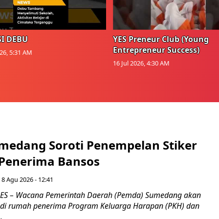
I DEBU
YES Preneur Club (Young
Entrepreneur Success)
026, 5:31 AM
16 Jul 2026, 4:30 AM
medang Soroti Penempelan Stiker
 Penerima Bansos
 8 Agu 2026 - 12:41
S – Wacana Pemerintah Daerah (Pemda) Sumedang akan
 di rumah penerima Program Keluarga Harapan (PKH) dan
.