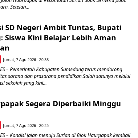
Jalan Haurpapak di Kecamatan Surian tidak berhenti pada
ra. Setelah...
si SD Negeri Ambit Tuntas, Bupati
 Siswa Kini Belajar Lebih Aman
an
Jumat, 7 Agu 2026 - 20:38
 – Pemerintah Kabupaten Sumedang terus mendorong
itas sarana dan prasarana pendidikan.Salah satunya melalui
si sekolah yang kini...
rpapak Segera Diperbaiki Minggu
Jumat, 7 Agu 2026 - 20:25
– Kondisi jalan menuju Surian di Blok Haurpapak kembali