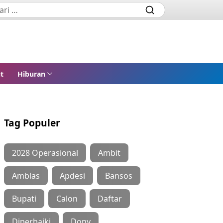
t
Hiburan
Tag Populer
2028 Operasional
Ambit
Amblas
Apdesi
Bansos
Bupati
Calon
Daftar
Diperbaiki
Dony