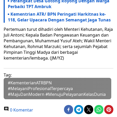
Perangkat Desa Gotong Royong Dengan Warga
Perbaiki TPT Ambruk
Kementrian ATR/ BPN Peringati Harkitnas ke-
118, Gelar Upacara Dengan Semangat Jaga Tunas
Pertemuan turut dihadiri oleh Menteri Kehutanan, Raja
Juli Antoni; Kepala Badan Pengawasan Keuangan dan
Pembangunan, Muhammad Yusuf Ateh; Wakil Menteri
Kehutanan, Rohmat Marzuki; serta sejumlah Pejabat
Pimpinan Tinggi Madya dari berbagai
kementerian/lembaga. (JM/YZ)
Tag:
#KementerianATRBPN
#MelayaniProfesionalTerpercaya
#MajuDanModern #MenujuPelayananKelasDunia
0 Komentar