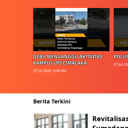
DEBU MENGANGGU AKTIVITAS
POLUS
KAMPUS UPI CIMALAKA
27 Jul 2
27 Jul 2026, 6:08 AM
Berita Terkini
Revitalisa
Sumedang: