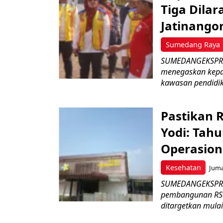
Tiga Dila
Jatinango
Sumedang Raya
SUMEDANGEKSPRES
menegaskan kepad
kawasan pendidik
Pastikan 
Yodi: Tahu
Operasion
Kesehatan
Juma
SUMEDANGEKSPRES
pembangunan RSU
ditargetkan mulai