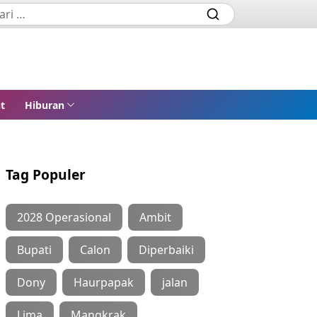
t
Hiburan
Tag Populer
2028 Operasional
Ambit
Bupati
Calon
Diperbaiki
Dony
Haurpapak
jalan
Lima
Mangkrak