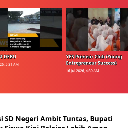
I DEBU
YES Preneur Club (Young
Entrepreneur Success)
026, 5:31 AM
16 Jul 2026, 4:30 AM
si SD Negeri Ambit Tuntas, Bupati
 Siswa Kini Belajar Lebih Aman