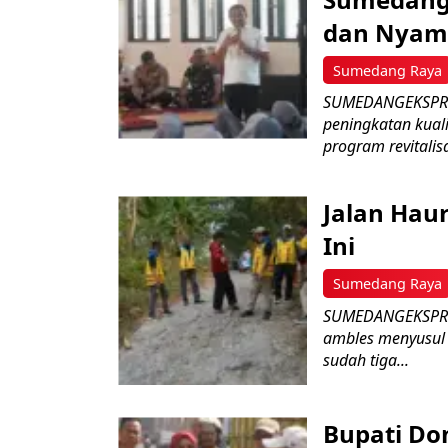
dan Nyam
Sumedang Raya
SUMEDANGEKSPRES
peningkatan kual
program revitalisa
Jalan Hau
Ini
Sumedang Raya
SUMEDANGEKSPRES 
ambles menyusul
sudah tiga...
Bupati D