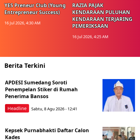
YES Preneur Club (Young
RAZIA PAJAK
Entrepreneur Success)
KENDARAAN PULUHAN
KENDARAAN TERJARING
16 Jul 2026, 4:30 AM
PEMERIKSAAN
16 Jul 2026, 4:25 AM
Berita Terkini
APDESI Sumedang Soroti
Penempelan Stiker di Rumah
Penerima Bansos
Headline
Sabtu, 8 Agu 2026 - 12:41
Kepsek Purnabhakti Daftar Calon
Kades