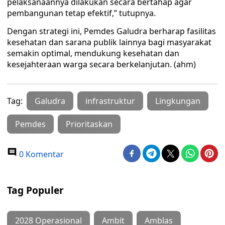
pelaksanaannya dilakukan secara bertahap agar
pembangunan tetap efektif,” tutupnya.
Dengan strategi ini, Pemdes Galudra berharap fasilitas
kesehatan dan sarana publik lainnya bagi masyarakat
semakin optimal, mendukung kesehatan dan
kesejahteraan warga secara berkelanjutan. (ahm)
Tag:
Galudra
infrastruktur
Lingkungan
Pemdes
Prioritaskan
0 Komentar
Tag Populer
2028 Operasional
Ambit
Amblas