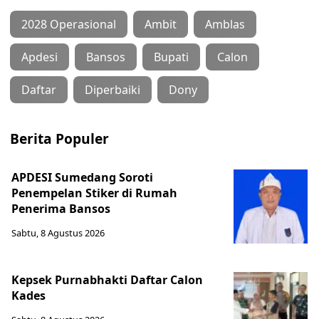
2028 Operasional
Ambit
Amblas
Apdesi
Bansos
Bupati
Calon
Daftar
Diperbaiki
Dony
Berita Populer
APDESI Sumedang Soroti
Penempelan Stiker di Rumah
Penerima Bansos
Sabtu, 8 Agustus 2026
Kepsek Purnabhakti Daftar Calon
Kades