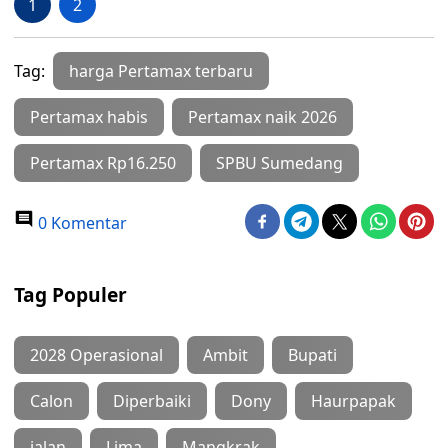
1
2
Tag:
harga Pertamax terbaru
Pertamax habis
Pertamax naik 2026
Pertamax Rp16.250
SPBU Sumedang
0 Komentar
Tag Populer
2028 Operasional
Ambit
Bupati
Calon
Diperbaiki
Dony
Haurpapak
jalan
Lima
Mangkrak