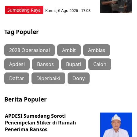
Sumedang Raya
Kamis, 6 Agu 2026 - 17:03
Tag Populer
2028 Operasional
Ambit
Amblas
Apdesi
Bansos
Bupati
Calon
Daftar
Diperbaiki
Dony
Berita Populer
APDESI Sumedang Soroti
Penempelan Stiker di Rumah
Penerima Bansos