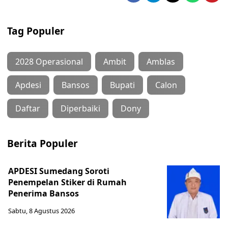
Tag Populer
2028 Operasional
Ambit
Amblas
Apdesi
Bansos
Bupati
Calon
Daftar
Diperbaiki
Dony
Berita Populer
APDESI Sumedang Soroti
Penempelan Stiker di Rumah
Penerima Bansos
Sabtu, 8 Agustus 2026