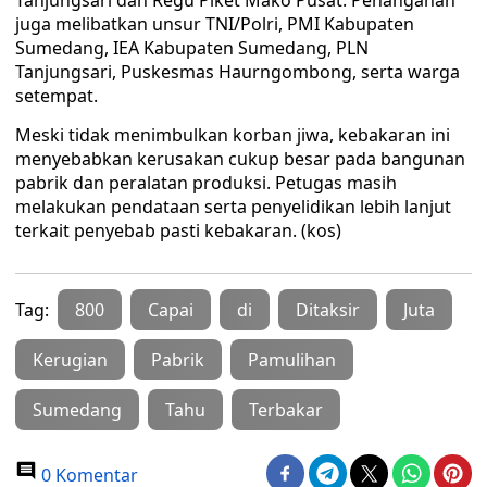
Tanjungsari dan Regu Piket Mako Pusat. Penanganan
juga melibatkan unsur TNI/Polri, PMI Kabupaten
Sumedang, IEA Kabupaten Sumedang, PLN
Tanjungsari, Puskesmas Haurngombong, serta warga
setempat.
Meski tidak menimbulkan korban jiwa, kebakaran ini
menyebabkan kerusakan cukup besar pada bangunan
pabrik dan peralatan produksi. Petugas masih
melakukan pendataan serta penyelidikan lebih lanjut
terkait penyebab pasti kebakaran. (kos)
Tag:
800
Capai
di
Ditaksir
Juta
Kerugian
Pabrik
Pamulihan
Sumedang
Tahu
Terbakar
0 Komentar