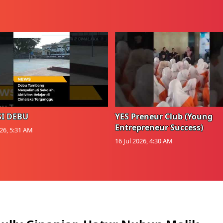
I DEBU
YES Preneur Club (Young
Entrepreneur Success)
026, 5:31 AM
16 Jul 2026, 4:30 AM