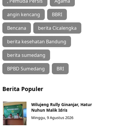
, Pemuda Persis
Agama
angin kencang
BBRI
Bencana
berita Cicalengka
berita kesehatan Bandung
berita sumedang
BPBD Sumedang
BRI
Berita Populer
Wilujeng Rully Ginanjar, Hatur
Nuhun Malik Idris
Minggu, 9 Agustus 2026