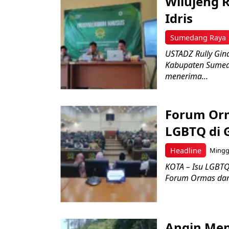
Wilujeng R
Idris
Sumedang Raya
USTADZ Rully Gin
Kabupaten Sumed
menerima...
Forum Orm
LGBTQ di 
Headline
Minggu
KOTA – Isu LGBTQ
Forum Ormas dan
Angin Men