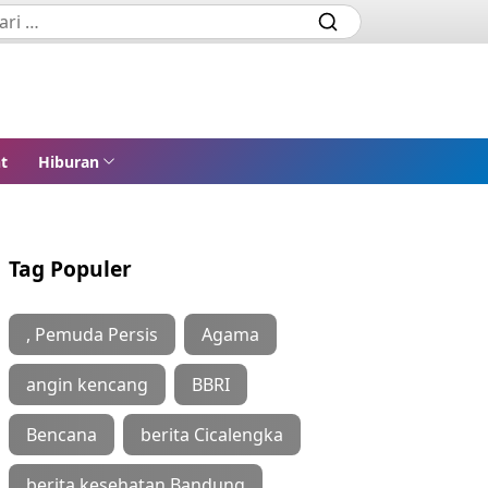
t
Hiburan
Tag Populer
, Pemuda Persis
Agama
angin kencang
BBRI
Bencana
berita Cicalengka
berita kesehatan Bandung