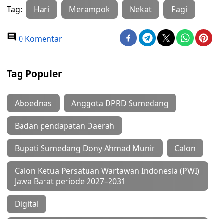
Tag:
Hari
Merampok
Nekat
Pagi
0 Komentar
Tag Populer
Aboednas
Anggota DPRD Sumedang
Badan pendapatan Daerah
Bupati Sumedang Dony Ahmad Munir
Calon
Calon Ketua Persatuan Wartawan Indonesia (PWI)
Jawa Barat periode 2027–2031
Digital