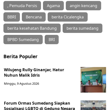
, Pemuda Persis
Agama
angin kencang
BBRI
Bencana
berita Cicalengka
berita kesehatan Bandung
berita sumedang
BPBD Sumedang
BRI
Berita Populer
Wilujeng Rully Ginanjar, Hatur
Nuhun Malik Idris
Minggu, 9 Agustus 2026
Forum Ormas Sumedang Siapkan
Sosialisasi LGBTQ di Gedung Negara