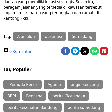
daerah yang memiliki lokasi strategis. Selain itu,
beragam jajanan yang tersedia di kawasan tersebut
juga memiliki harga yang terjangkau dan ramah di
kantong. (kki)
Tag:
Alun alun
destinasi
Sumedang
0 Komentar
Tag Populer
, Pemuda Persis
Agama
angin kencang
BBRI
Bencana
berita Cicalengka
berita kesehatan Bandung
berita sumedang