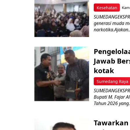
Kesehatan
Kami
SUMEDANGEKSPRES
generasi muda m
narkotika.Ajakan..
Pengelola
Jawab Ber
kotak
Sumedang Raya
SUMEDANGEKSPRES
Bupati M. Fajar A
Tahun 2026 yang.
Tawarkan 