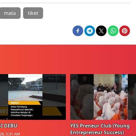
mata
tiket
I DEBU
YES Preneur Club (Young
Entrepreneur Success)
026, 5:31 AM