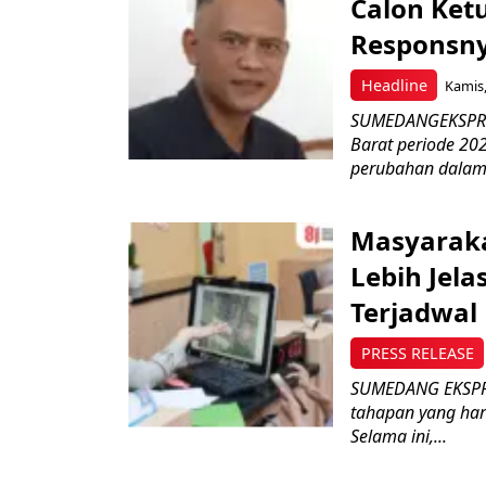
Calon Ket
Responsny
Headline
Kamis,
SUMEDANGEKSPRES
Barat periode 2
perubahan dalam 
Masyaraka
Lebih Jel
Terjadwal
PRESS RELEASE
SUMEDANG EKSPRE
tahapan yang har
Selama ini,...