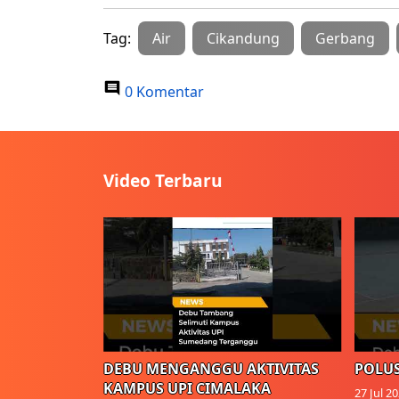
Tag:
Air
Cikandung
Gerbang
0 Komentar
Video Terbaru
DEBU MENGANGGU AKTIVITAS
POLUS
KAMPUS UPI CIMALAKA
27 Jul 2