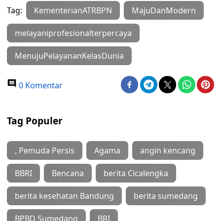
Tag:
KementerianATRBPN
MajuDanModern
melayaniprofesionalterpercaya
MenujuPelayananKelasDunia
0 Komentar
Tag Populer
, Pemuda Persis
Agama
angin kencang
BBRI
Bencana
berita Cicalengka
berita kesehatan Bandung
berita sumedang
BPBD Sumedang
BRI