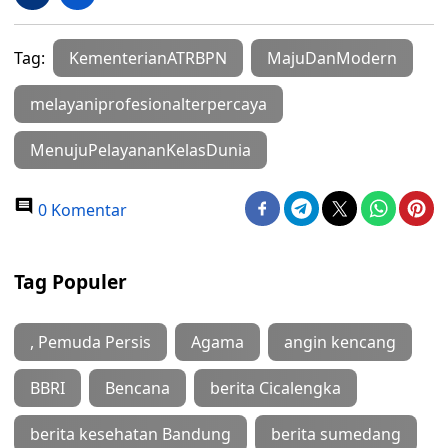
Tag:
KementerianATRBPN
MajuDanModern
melayaniprofesionalterpercaya
MenujuPelayananKelasDunia
0 Komentar
Tag Populer
, Pemuda Persis
Agama
angin kencang
BBRI
Bencana
berita Cicalengka
berita kesehatan Bandung
berita sumedang