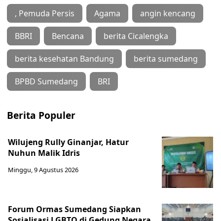
, Pemuda Persis
Agama
angin kencang
BBRI
Bencana
berita Cicalengka
berita kesehatan Bandung
berita sumedang
BPBD Sumedang
BRI
Berita Populer
Wilujeng Rully Ginanjar, Hatur
Nuhun Malik Idris
Minggu, 9 Agustus 2026
Forum Ormas Sumedang Siapkan
Sosialisasi LGBTQ di Gedung Negara