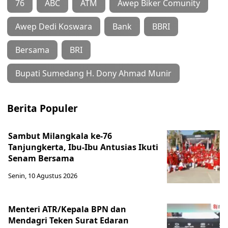
76
ABC
ATM
Awep Biker Comunity
Awep Dedi Koswara
Bank
BBRI
Bersama
BRI
Bupati Sumedang H. Dony Ahmad Munir
Berita Populer
Sambut Milangkala ke-76
Tanjungkerta, Ibu-Ibu Antusias Ikuti
Senam Bersama
Senin, 10 Agustus 2026
Menteri ATR/Kepala BPN dan
Mendagri Teken Surat Edaran