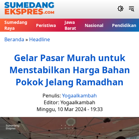
Sumedang
Jawa
Peristiwa
Nasional
Pendidikan
Raya
Barat
Beranda
»
Headline
Gelar Pasar Murah untuk
Menstabilkan Harga Bahan
Pokok Jelang Ramadhan
Penulis:
Yogaalkambah
Editor: Yogaalkambah
Minggu, 10 Mar 2024 - 19:33