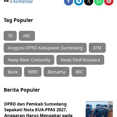
0 Komentar
Tag Populer
76
ABC
Anggota DPRD Kabupaten Sumedang
ATM
Awep Biker Comunity
Awep Dedi Koswara
Bank
BBRI
Bersama
BRI
Berita Populer
DPRD dan Pemkab Sumedang
Sepakati Nota KUA-PPAS 2027,
Anggaran Harus Mengakar pada