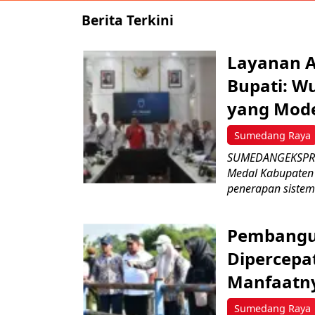
Berita Terkini
Layanan Ai
Bupati: W
yang Mod
Sumedang Raya
SUMEDANGEKSPRES
Medal Kabupaten 
penerapan sistem a
Pembangu
Dipercepat
Manfaatn
Sumedang Raya