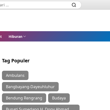
t
Hiburan
Tag Populer
Ambulans
Bangbayang-Dayeuhluhur
Bendung Rengrang
Budaya
Bupati Sumedang H. Dony Ahmad