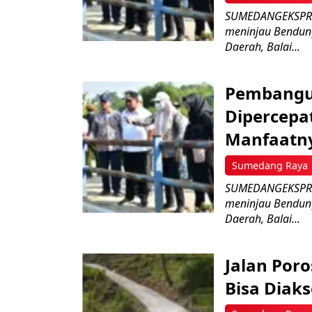
SUMEDANGEKSPRES
meninjau Bendun
Daerah, Balai...
Pembangu
Dipercepat
Manfaatn
Sumedang Raya
SUMEDANGEKSPRES
meninjau Bendun
Daerah, Balai...
Jalan Por
Bisa Diaks