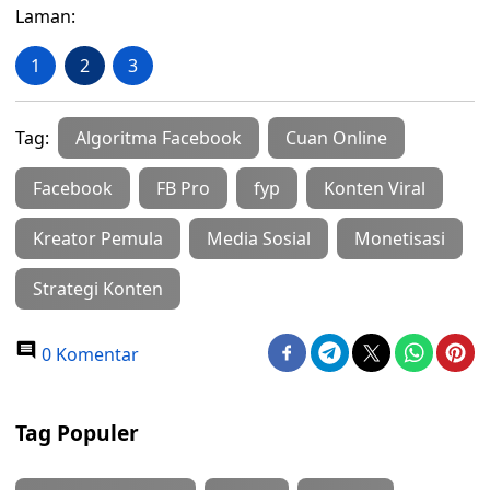
Laman:
1
2
3
Tag:
Algoritma Facebook
Cuan Online
Facebook
FB Pro
fyp
Konten Viral
Kreator Pemula
Media Sosial
Monetisasi
Strategi Konten
0 Komentar
Tag Populer