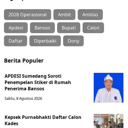
2028 Operasional
Ambit
Amblas
Apdesi
Bansos
Bupati
Calon
Daftar
Diperbaiki
Dony
Berita Populer
APDESI Sumedang Soroti
Penempelan Stiker di Rumah
Penerima Bansos
Sabtu, 8 Agustus 2026
Kepsek Purnabhakti Daftar Calon
Kades