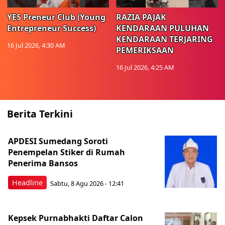
YES Preneur Club (Young
RAZIA PAJAK
Entrepreneur Success)
KENDARAAN PULUHAN
KENDARAAN TERJARING
16 Jul 2026, 4:30 AM
PEMERIKSAAN
16 Jul 2026, 4:25 AM
Berita Terkini
APDESI Sumedang Soroti
Penempelan Stiker di Rumah
Penerima Bansos
Headline
Sabtu, 8 Agu 2026 - 12:41
Kepsek Purnabhakti Daftar Calon