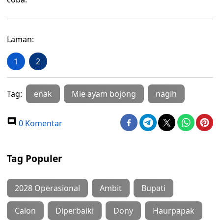
Laman:
1
2
Tag:
enak
Mie ayam bojong
nagih
0 Komentar
Tag Populer
2028 Operasional
Ambit
Bupati
Calon
Diperbaiki
Dony
Haurpapak