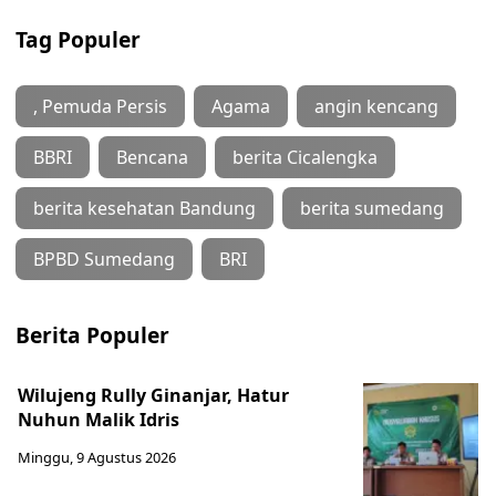
Tag Populer
, Pemuda Persis
Agama
angin kencang
BBRI
Bencana
berita Cicalengka
berita kesehatan Bandung
berita sumedang
BPBD Sumedang
BRI
Berita Populer
Wilujeng Rully Ginanjar, Hatur
Nuhun Malik Idris
Minggu, 9 Agustus 2026