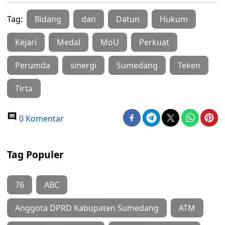
Tag:
Bidang
dan
Datun
Hukum
Kejari
Medal
MoU
Perkuat
Perumda
sinergi
Sumedang
Teken
Tirta
0 Komentar
Tag Populer
76
ABC
Anggota DPRD Kabupaten Sumedang
ATM