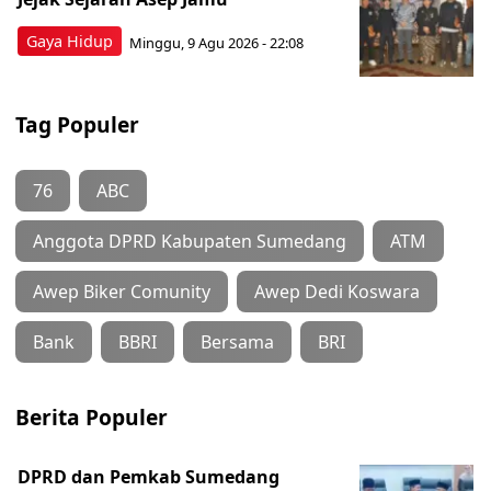
Gaya Hidup
Minggu, 9 Agu 2026 - 22:08
Tag Populer
76
ABC
Anggota DPRD Kabupaten Sumedang
ATM
Awep Biker Comunity
Awep Dedi Koswara
Bank
BBRI
Bersama
BRI
Berita Populer
DPRD dan Pemkab Sumedang