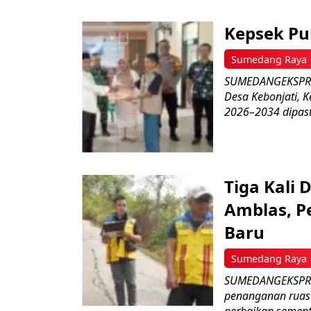
Kepsek Pu
Sumedang Raya
SUMEDANGEKSPRES–
Desa Kebonjati,
2026–2034 dipasti
Tiga Kali 
Amblas, P
Baru
Sumedang Raya
SUMEDANGEKSPRE
penanganan ruas 