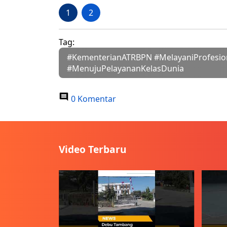
1
2
Tag:
#KementerianATRBPN #MelayaniProfesi
#MenujuPelayananKelasDunia
0 Komentar
Video Terbaru