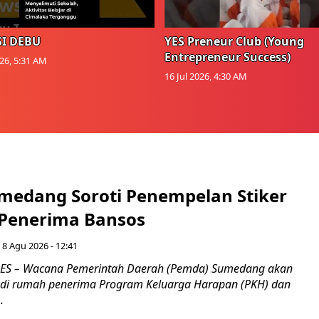
I DEBU
YES Preneur Club (Young
Entrepreneur Success)
026, 5:31 AM
16 Jul 2026, 4:30 AM
medang Soroti Penempelan Stiker
 Penerima Bansos
 8 Agu 2026 - 12:41
S – Wacana Pemerintah Daerah (Pemda) Sumedang akan
 di rumah penerima Program Keluarga Harapan (PKH) dan
.