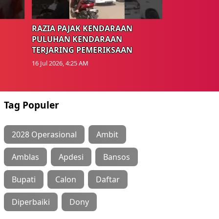
RAZIA PAJAK KENDARAAN
PULUHAN KENDARAAN
TERJARING PEMERIKSAAN
16 Jul 2026, 4:25 AM
Tag Populer
2028 Operasional
Ambit
Amblas
Apdesi
Bansos
Bupati
Calon
Daftar
Diperbaiki
Dony