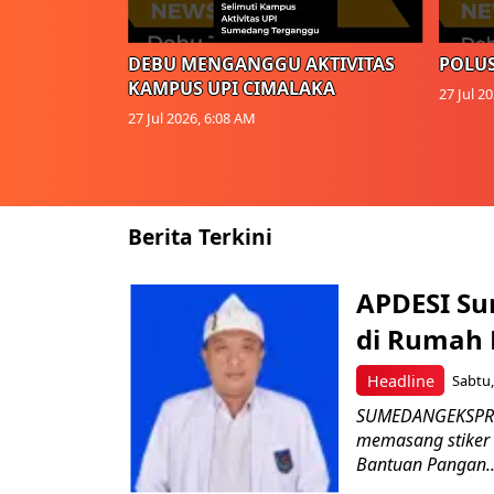
DEBU MENGANGGU AKTIVITAS
POLUS
KAMPUS UPI CIMALAKA
27 Jul 2
27 Jul 2026, 6:08 AM
Berita Terkini
APDESI Su
di Rumah
Headline
Sabtu,
SUMEDANGEKSPRE
memasang stiker
Bantuan Pangan..