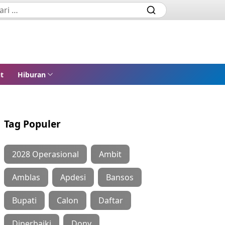
t
Hiburan
Tag Populer
2028 Operasional
Ambit
Amblas
Apdesi
Bansos
Bupati
Calon
Daftar
Diperbaiki
Dony