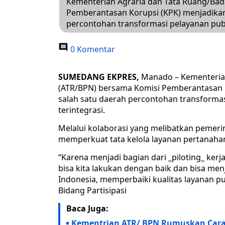
Kementerian Agraria dan Tata Ruang/Bad
Pemberantasan Korupsi (KPK) menjadikan 
percontohan transformasi pelayanan publ
0 Komentar
SUMEDANG EKPRES,
Manado – Kementerian
(ATR/BPN) bersama Komisi Pemberantasan Ko
salah satu daerah percontohan transforma
terintegrasi.
Melalui kolaborasi yang melibatkan pemeri
memperkuat tata kelola layanan pertanaha
“Karena menjadi bagian dari _piloting_ ke
bisa kita lakukan dengan baik dan bisa menj
Indonesia, memperbaiki kualitas layanan pub
Bidang Partisipasi
Baca Juga:
Kementrian ATR/ BPN Rumuskan Cara K