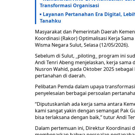
Transformasi Organisasi
Layanan Pertanahan Era Digital, Leb
Tanahku
Masyarakat dan Pemerintah Daerah Kemente
Koordinasi (Rakor) Optimalisasi Kerja Sam
Wisma Negara Sulut, Selasa (12/05/2026).
Sebelum di Sulut, _piloting_ program ini su
Andi Tenri Abeng menjelaskan, kerja sama d
Nusron Wahid, pada Oktober 2025 sebagai
pertanahan di daerah.
Pelibatan Pemda dalam upaya transformasi
penyelesaian berbagai persoalan pertanaha
“Diputuskanlah ada kerja sama antara Ke
kami sangat yakin dengan semangat Pak G
bisa terlaksana dengan baik,” tutur Andi T
Dalam pertemuan ini, Direktur Koordinasi da
membenarkan bahwa persoalan pertanahan 