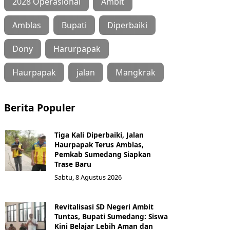
2028 Operasional
Ambit
Amblas
Bupati
Diperbaiki
Dony
Harurpapak
Haurpapak
jalan
Mangkrak
Berita Populer
Tiga Kali Diperbaiki, Jalan
Haurpapak Terus Amblas,
Pemkab Sumedang Siapkan
Trase Baru
Sabtu, 8 Agustus 2026
Revitalisasi SD Negeri Ambit
Tuntas, Bupati Sumedang: Siswa
Kini Belajar Lebih Aman dan