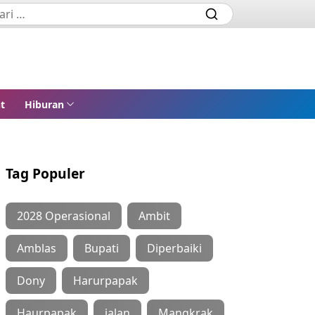
t
Hiburan
Tag Populer
2028 Operasional
Ambit
Amblas
Bupati
Diperbaiki
Dony
Harurpapak
Haurpapak
jalan
Mangkrak