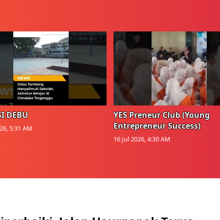
I DEBU
YES Preneur Club (Young
Entrepreneur Success)
026, 5:31 AM
16 Jul 2026, 4:30 AM