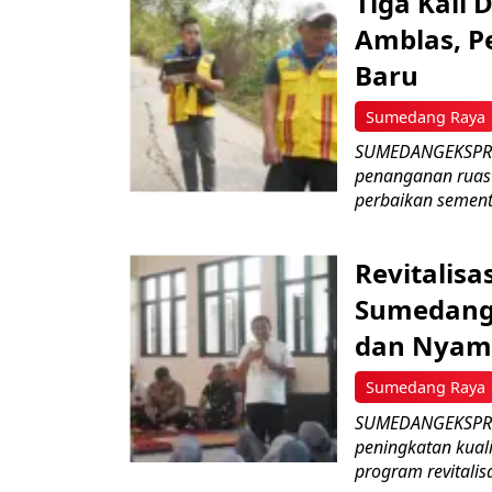
Tiga Kali 
Amblas, P
Baru
Sumedang Raya
SUMEDANGEKSPRE
penanganan ruas 
perbaikan sementa
Revitalisa
Sumedang:
dan Nyam
Sumedang Raya
SUMEDANGEKSPRES
peningkatan kual
program revitalisa