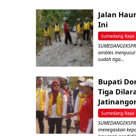
Jalan Hau
Ini
Sumedang Raya
SUMEDANGEKSPRES 
ambles menyusul
sudah tiga...
Bupati D
Tiga Dila
Jatinango
Sumedang Raya
SUMEDANGEKSPRES
menegaskan kepad