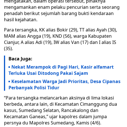
mengatakan, dalam operasi tersebut, pihaknya
mengamankan enam pelaku pencurian serta seorang
penadah berikut sejumlah barang bukti kendaraan
hasil kejahatan.
Para tersangka, KK alias Bokir (29), TT alias Ayah (30),
MAM alias Angga (19), KND (56), warga Kabupaten
Cianjur, A alias Adi (19), IW alias Van (17) dan I alias IS
(35).
Baca Juga:
Nekat Merampok di Pagi Hari, Kasir alfamart
Terluka Usai Ditodong Pakai Sajam
Keselamatan Warga Jadi Prioritas, Desa Cipanas
Perbanyak Polisi Tidur
“Para tersangka melancarkan aksinya di lima lokasi
berbeda, antara lain, di Kecamatan Cimanggung dua
kasus, Sumedang Selatan, Rancakalong dan
Kecamatan Ganeas,” ujar kapolres dalam jumpa
persnya du Mapolres Sumedang, Kamis (4/6).