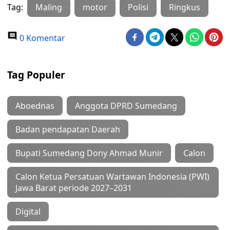
Tag:
Maling
motor
Polisi
Ringkus
0 Komentar
Tag Populer
Aboednas
Anggota DPRD Sumedang
Badan pendapatan Daerah
Bupati Sumedang Dony Ahmad Munir
Calon
Calon Ketua Persatuan Wartawan Indonesia (PWI)
Jawa Barat periode 2027–2031
Digital