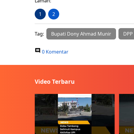
Laman:
1
2
Tag:
Bupati Dony Ahmad Munir
DPP
0 Komentar
Video Terbaru