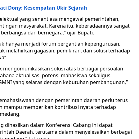
pati Dony: Kesempatan Ukir Sejarah
elektual yang senantiasa mengawal pemerintahan,
ingan masyarakat. Karena itu, keberadaannya sangat
berbangsa dan bernegara,” ujar Bupati.
ak hanya menjadi forum pergantian kepengurusan,
uk melahirkan gagasan, pemikiran, dan solusi terhadap
at.
k mengomunikasikan solusi atas berbagai persoalan
 wahana aktualisasi potensi mahasiswa sekaligus
GMNI yang selaras dengan kebutuhan pembangunan,”
 kemahasiswaan dengan pemerintah daerah perlu terus
sun mampu memberikan kontribusi nyata terhadap
umedang.
 dihasilkan dalam Konferensi Cabang ini dapat
intah Daerah, terutama dalam menyelesaikan berbagai
Sumedang,” tuturnya.