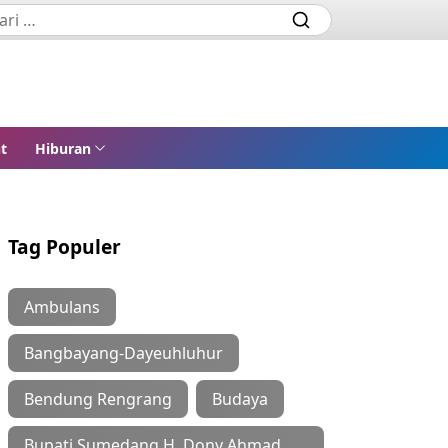
t
Hiburan
Tag Populer
Ambulans
Bangbayang-Dayeuhluhur
Bendung Rengrang
Budaya
Bupati Sumedang H. Dony Ahmad