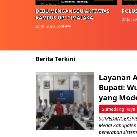
DEBU MENGANGGU AKTIVITAS
POLUS
KAMPUS UPI CIMALAKA
27 Jul 2
27 Jul 2026, 6:08 AM
Berita Terkini
Layanan Ai
Bupati: W
yang Mod
Sumedang Raya
SUMEDANGEKSPRES
Medal Kabupaten 
penerapan sistem a