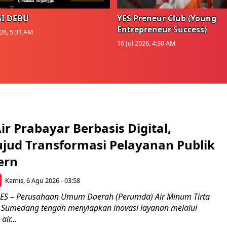
I DEBU
YES Preneur Club (Young
Entrepreneur Success)
026, 5:31 AM
16 Jul 2026, 4:30 AM
r Prabayar Berbasis Digital,
ujud Transformasi Pelayanan Publik
ern
Kamis, 6 Agu 2026 - 03:58
 – Perusahaan Umum Daerah (Perumda) Air Minum Tirta
Sumedang tengah menyiapkan inovasi layanan melalui
ir...