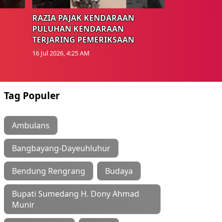
RAZIA PAJAK KENDARAAN
PULUHAN KENDARAAN
TERJARING PEMERIKSAAN
16 Jul 2026, 4:25 AM
Tag Populer
Ambulans
Bangbayang-Dayeuhluhur
Bendung Rengrang
Budaya
Bupati Sumedang H. Dony Ahmad
Munir