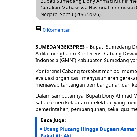
Bupati Sumedang Dony Ahmad Munir men
Gerakan Mahasiswa Nasional Indonesia 
Negara, Sabtu (20/6/2026).
0 Komentar
SUMEDANGEKSPRES
– Bupati Sumedang Do
Aldila menghadiri Konferensi Cabang Dew
Indonesia (GMNI) Kabupaten Sumedang yang
Konferensi Cabang tersebut menjadi mom
evaluasi organisasi, menyusun arah gera
menjawab tantangan pembangunan dan ke
Dalam sambutannya, Bupati Dony Ahmad 
satu elemen kekuatan intelektual yang mem
pemerintahan, pembangunan, sekaligus m
Baca Juga:
Utang Piutang Hingga Dugaan Asmara, 
Pakai Air Aki