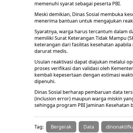
memenuhi syarat sebagai peserta PBI.
Meski demikian, Dinas Sosial membuka kes
menerima bantuan untuk mengajukan reakt
Syaratnya, warga harus tercantum dalam da
memiliki Surat Keterangan Tidak Mampu (S
keterangan dari fasilitas kesehatan apabil
darurat medis.
Usulan reaktivasi dapat diajukan melalui o
proses verifikasi dan validasi oleh Kemente
kembali kepesertaan dengan estimasi waktu 
dipenuhi.
Dinas Sosial berharap pembaruan data te
(inclusion error) maupun warga miskin yang
sehingga program PBI Jaminan Kesehatan be
Tag:
Bergerak
Data
dinonaktifk