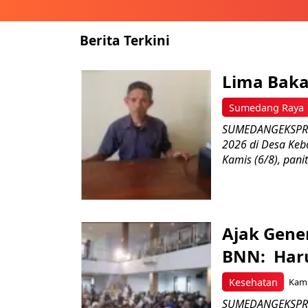
Berita Terkini
Lima Baka
Sumedang Raya
SUMEDANGEKSPRES
2026 di Desa Keb
Kamis (6/8), paniti
Ajak Gene
BNN: Haru
Kesehatan
Kami
SUMEDANGEKSPRES