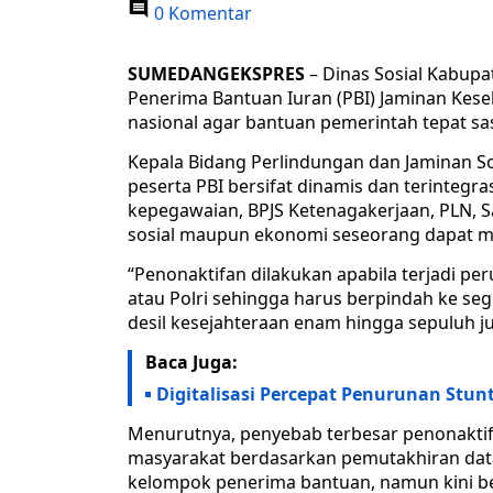
0 Komentar
SUMEDANGEKSPRES
– Dinas Sosial Kabup
Penerima Bantuan Iuran (PBI) Jaminan Kes
nasional agar bantuan pemerintah tepat sa
Kepala Bidang Perlindungan dan Jaminan 
peserta PBI bersifat dinamis dan terintegra
kepegawaian, BPJS Ketenagakerjaan, PLN, S
sosial maupun ekonomi seseorang dapat me
“Penonaktifan dilakukan apabila terjadi pe
atau Polri sehingga harus berpindah ke seg
desil kesejahteraan enam hingga sepuluh jug
Baca Juga:
Digitalisasi Percepat Penurunan Stun
Menurutnya, penyebab terbesar penonaktifa
masyarakat berdasarkan pemutakhiran da
kelompok penerima bantuan, namun kini ber