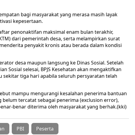
empatan bagi masyarakat yang merasa masih layak
ivasi kepesertaan.
ftar penonaktifan maksimal enam bulan terakhir,
KTM) dari pemerintah desa, serta melampirkan surat
a menderita penyakit kronis atau berada dalam kondisi
perator desa maupun langsung ke Dinas Sosial. Setelah
rian Sosial selesai, BPJS Kesehatan akan mengaktifkan
sekitar tiga hari apabila seluruh persyaratan telah
rsebut mampu mengurangi kesalahan penerima bantuan
 belum tercatat sebagai penerima (exclusion error),
nar-benar diterima oleh masyarakat yang berhak.(kki)
an
PBI
Peserta