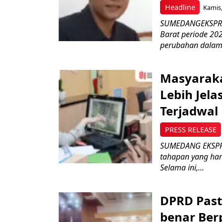
Headline
Kamis,
SUMEDANGEKSPRES
Barat periode 2
perubahan dalam 
Masyaraka
Lebih Jel
Terjadwal
PRESS RELEASE
SUMEDANG EKSPRE
tahapan yang har
Selama ini,...
DPRD Past
benar Ber