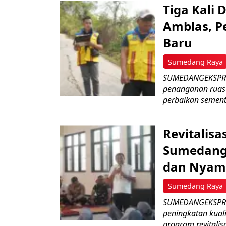
Tiga Kali 
Amblas, P
Baru
Sumedang Raya
SUMEDANGEKSPRE
penanganan ruas 
perbaikan sementa
Revitalisa
Sumedang:
dan Nyam
Sumedang Raya
SUMEDANGEKSPRES
peningkatan kual
program revitalisa