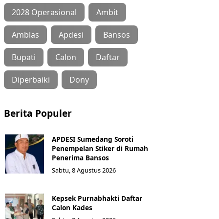
2028 Operasional
Ambit
Amblas
Apdesi
Bansos
Bupati
Calon
Daftar
Diperbaiki
Dony
Berita Populer
APDESI Sumedang Soroti
Penempelan Stiker di Rumah
Penerima Bansos
Sabtu, 8 Agustus 2026
Kepsek Purnabhakti Daftar
Calon Kades