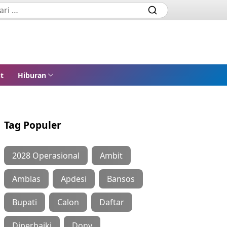
t
Hiburan
Tag Populer
2028 Operasional
Ambit
Amblas
Apdesi
Bansos
Bupati
Calon
Daftar
Diperbaiki
Dony