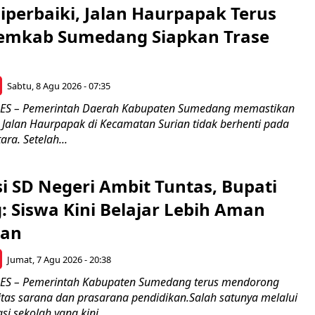
Diperbaiki, Jalan Haurpapak Terus
emkab Sumedang Siapkan Trase
Sabtu, 8 Agu 2026 - 07:35
S – Pemerintah Daerah Kabupaten Sumedang memastikan
Jalan Haurpapak di Kecamatan Surian tidak berhenti pada
ra. Setelah...
si SD Negeri Ambit Tuntas, Bupati
 Siswa Kini Belajar Lebih Aman
an
Jumat, 7 Agu 2026 - 20:38
 – Pemerintah Kabupaten Sumedang terus mendorong
itas sarana dan prasarana pendidikan.Salah satunya melalui
si sekolah yang kini...