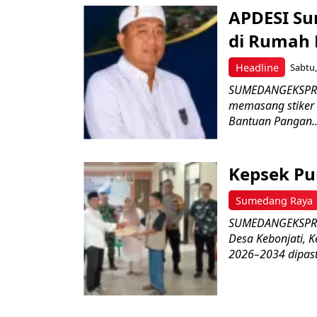
APDESI Su
di Rumah
Headline
Sabtu,
SUMEDANGEKSPRE
memasang stiker
Bantuan Pangan..
Kepsek Pu
Sumedang Raya
SUMEDANGEKSPRES–
Desa Kebonjati,
2026–2034 dipasti