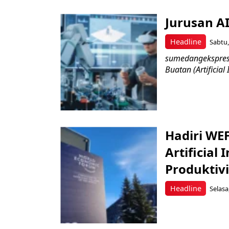
Jurusan A
Headline
Sabtu,
sumedangekspres 
Buatan (Artificial
Hadiri WEF
Artificial
Produktiv
Headline
Selasa