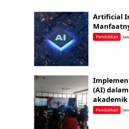
Artificial
Manfaatny
Pendidikan
Sel
Implementa
(AI) dala
akademik
Pendidikan
Sen