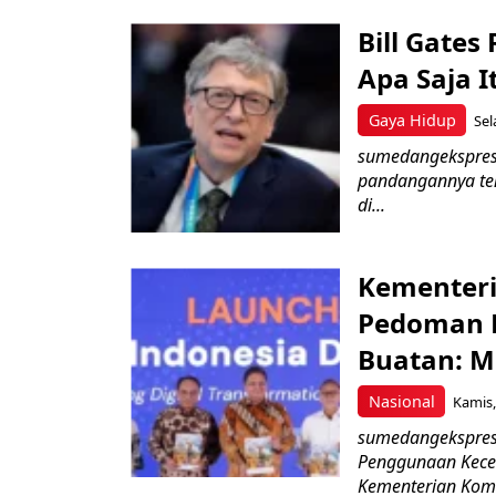
Bill Gate
Apa Saja I
Gaya Hidup
Sel
sumedangekspres 
pandangannya ten
di...
Kementeri
Pedoman E
Buatan: M
Nasional
Kamis,
sumedangekspres
Penggunaan Kecer
Kementerian Komu