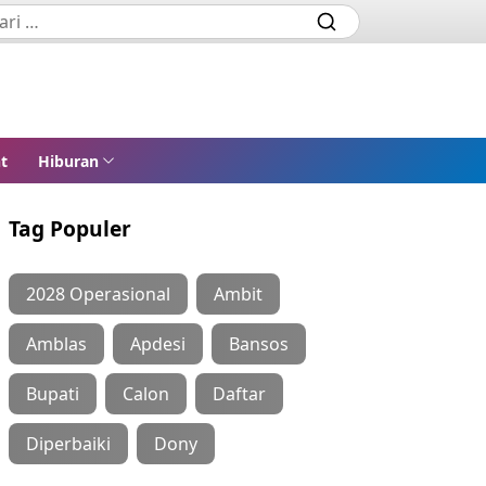
t
Hiburan
Tag Populer
2028 Operasional
Ambit
Amblas
Apdesi
Bansos
Bupati
Calon
Daftar
Diperbaiki
Dony