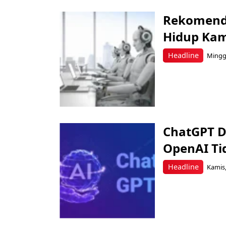
Rekomenda
Hidup Ka
Headline
Minggu
ChatGPT D
OpenAI Ti
Headline
Kamis,