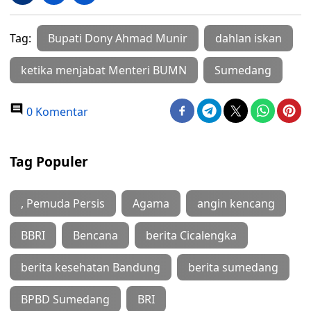
Tag:
Bupati Dony Ahmad Munir
dahlan iskan
ketika menjabat Menteri BUMN
Sumedang
0 Komentar
Tag Populer
, Pemuda Persis
Agama
angin kencang
BBRI
Bencana
berita Cicalengka
berita kesehatan Bandung
berita sumedang
BPBD Sumedang
BRI