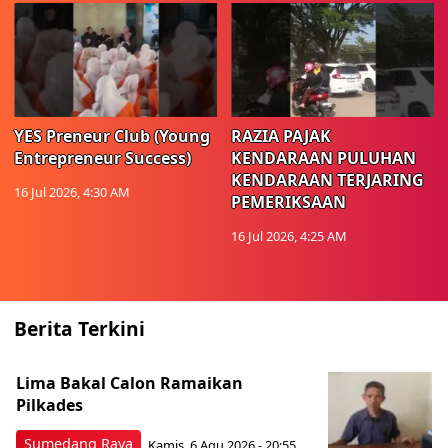
YES Preneur Club (Young
RAZIA PAJAK
Entrepreneur Success)
KENDARAAN PULUHAN
KENDARAAN TERJARING
16 Jul 2026, 4:30 AM
PEMERIKSAAN
16 Jul 2026, 4:25 AM
Berita Terkini
Lima Bakal Calon Ramaikan
Pilkades
Sumedang Raya
Kamis, 6 Agu 2026 - 20:55