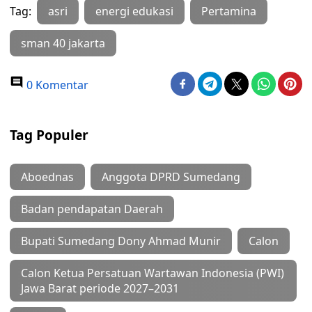
Tag:
asri
energi edukasi
Pertamina
sman 40 jakarta
0 Komentar
Tag Populer
Aboednas
Anggota DPRD Sumedang
Badan pendapatan Daerah
Bupati Sumedang Dony Ahmad Munir
Calon
Calon Ketua Persatuan Wartawan Indonesia (PWI)
Jawa Barat periode 2027–2031