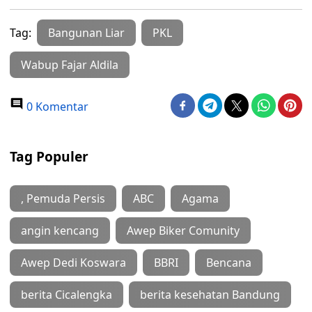
Tag:
Bangunan Liar
PKL
Wabup Fajar Aldila
0 Komentar
Tag Populer
, Pemuda Persis
ABC
Agama
angin kencang
Awep Biker Comunity
Awep Dedi Koswara
BBRI
Bencana
berita Cicalengka
berita kesehatan Bandung