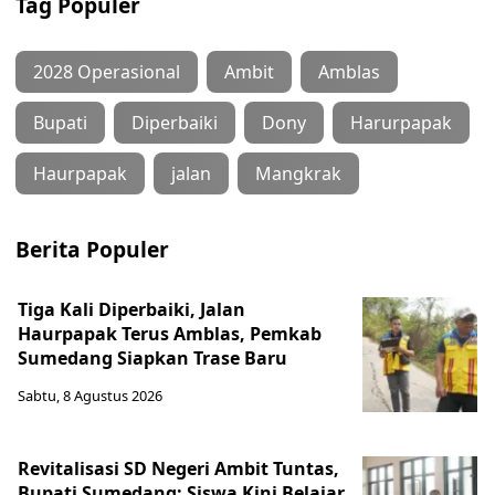
Tag Populer
2028 Operasional
Ambit
Amblas
Bupati
Diperbaiki
Dony
Harurpapak
Haurpapak
jalan
Mangkrak
Berita Populer
Tiga Kali Diperbaiki, Jalan
Haurpapak Terus Amblas, Pemkab
Sumedang Siapkan Trase Baru
Sabtu, 8 Agustus 2026
Revitalisasi SD Negeri Ambit Tuntas,
Bupati Sumedang: Siswa Kini Belajar