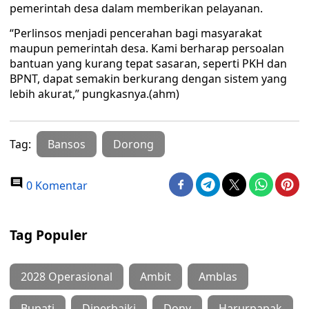
pemerintah desa dalam memberikan pelayanan.
“Perlinsos menjadi pencerahan bagi masyarakat
maupun pemerintah desa. Kami berharap persoalan
bantuan yang kurang tepat sasaran, seperti PKH dan
BPNT, dapat semakin berkurang dengan sistem yang
lebih akurat,” pungkasnya.(ahm)
Tag:
Bansos
Dorong
0 Komentar
Tag Populer
2028 Operasional
Ambit
Amblas
Bupati
Diperbaiki
Dony
Harurpapak