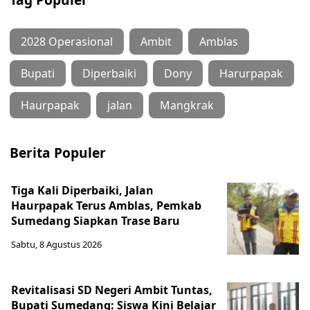
2028 Operasional
Ambit
Amblas
Bupati
Diperbaiki
Dony
Harurpapak
Haurpapak
jalan
Mangkrak
Berita Populer
Tiga Kali Diperbaiki, Jalan
Haurpapak Terus Amblas, Pemkab
Sumedang Siapkan Trase Baru
Sabtu, 8 Agustus 2026
Revitalisasi SD Negeri Ambit Tuntas,
Bupati Sumedang: Siswa Kini Belajar