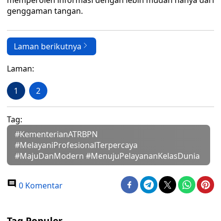
memperoleh informasi dengan lebih mudah hanya dari
genggaman tangan.
Laman berikutnya
Laman:
1
2
Tag:
#KementerianATRBPN
#MelayaniProfesionalTerpercaya
#MajuDanModern #MenujuPelayananKelasDunia
0 Komentar
Tag Populer