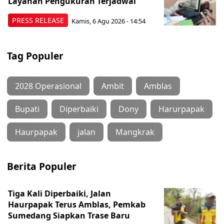
Layanan Pengukuran Terjadwal
PRESS RELEASE
Kamis, 6 Agu 2026 - 14:54
Tag Populer
2028 Operasional
Ambit
Amblas
Bupati
Diperbaiki
Dony
Harurpapak
Haurpapak
jalan
Mangkrak
Berita Populer
Tiga Kali Diperbaiki, Jalan
Haurpapak Terus Amblas, Pemkab
Sumedang Siapkan Trase Baru