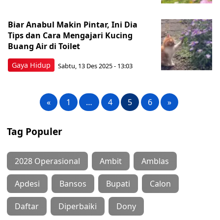
Biar Anabul Makin Pintar, Ini Dia
Tips dan Cara Mengajari Kucing
Buang Air di Toilet
Gaya Hidup
Sabtu, 13 Des 2025 - 13:03
«
1
…
4
5
6
»
Tag Populer
2028 Operasional
Ambit
Amblas
Apdesi
Bansos
Bupati
Calon
Daftar
Diperbaiki
Dony