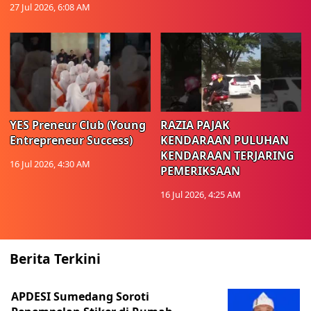
27 Jul 2026, 6:08 AM
YES Preneur Club (Young
RAZIA PAJAK
Entrepreneur Success)
KENDARAAN PULUHAN
KENDARAAN TERJARING
16 Jul 2026, 4:30 AM
PEMERIKSAAN
16 Jul 2026, 4:25 AM
Berita Terkini
APDESI Sumedang Soroti