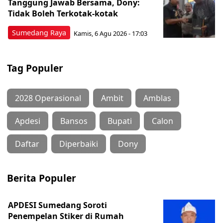
Tanggung Jawab Bersama, Dony:
Tidak Boleh Terkotak-kotak
Sumedang Raya
Kamis, 6 Agu 2026 - 17:03
Tag Populer
2028 Operasional
Ambit
Amblas
Apdesi
Bansos
Bupati
Calon
Daftar
Diperbaiki
Dony
Berita Populer
APDESI Sumedang Soroti
Penempelan Stiker di Rumah