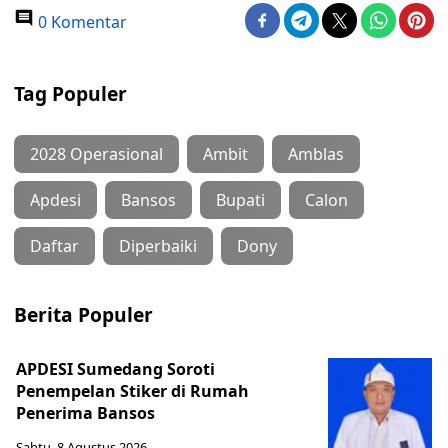
0 Komentar
Tag Populer
2028 Operasional
Ambit
Amblas
Apdesi
Bansos
Bupati
Calon
Daftar
Diperbaiki
Dony
Berita Populer
APDESI Sumedang Soroti
Penempelan Stiker di Rumah
Penerima Bansos
Sabtu, 8 Agustus 2026