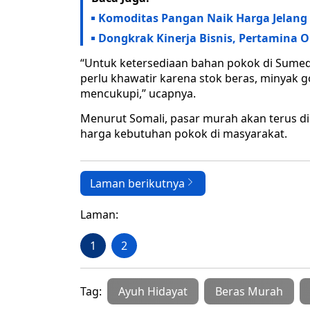
Komoditas Pangan Naik Harga Jelang 
Dongkrak Kinerja Bisnis, Pertamina Op
“Untuk ketersediaan bahan pokok di Sumeda
perlu khawatir karena stok beras, minyak
mencukupi,” ucapnya.
Menurut Somali, pasar murah akan terus dil
harga kebutuhan pokok di masyarakat.
Laman berikutnya
Laman:
1
2
Tag:
Ayuh Hidayat
Beras Murah