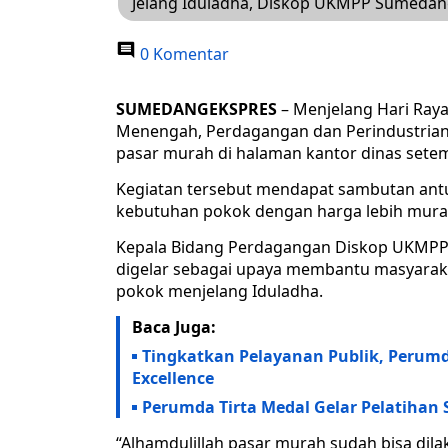
Jelang Iduladha, Diskop UKMPP Sumedan
0 Komentar
SUMEDANGEKSPRES
– Menjelang Hari Raya 
Menengah, Perdagangan dan Perindustria
pasar murah di halaman kantor dinas setemp
Kegiatan tersebut mendapat sambutan ant
kebutuhan pokok dengan harga lebih mura
Kepala Bidang Perdagangan Diskop UKMPP
digelar sebagai upaya membantu masyarak
pokok menjelang Iduladha.
Baca Juga:
Tingkatkan Pelayanan Publik, Perumda
Excellence
Perumda Tirta Medal Gelar Pelatihan
“Alhamdulillah pasar murah sudah bisa dil