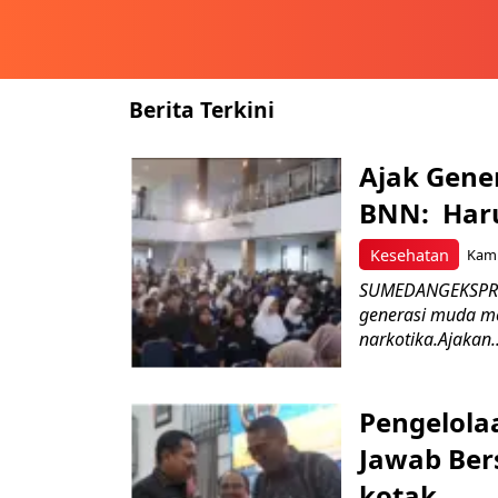
Berita Terkini
Ajak Gene
BNN: Haru
Kesehatan
Kami
SUMEDANGEKSPRES
generasi muda m
narkotika.Ajakan..
Pengelola
Jawab Ber
kotak