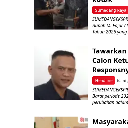
Sumedang Raya
SUMEDANGEKSPRES
Bupati M. Fajar A
Tahun 2026 yang.
Tawarkan 
Calon Ket
Responsny
Headline
Kamis,
SUMEDANGEKSPRES
Barat periode 2
perubahan dalam 
Masyaraka